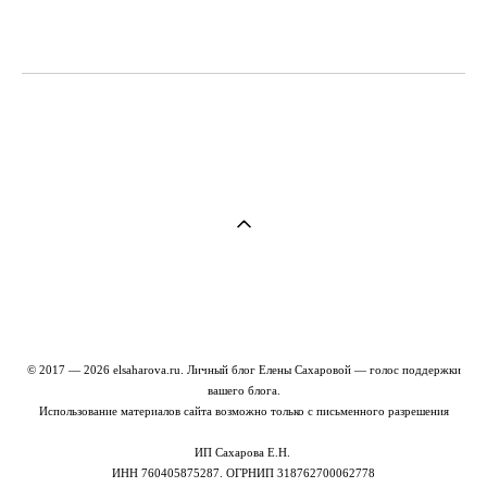
© 2017 — 2026 elsaharova.ru. Личный блог Елены Сахаровой — голос поддержки
вашего блога.
Использование материалов сайта возможно только с письменного разрешения
ИП Сахарова Е.Н.
ИНН 760405875287. ОГРНИП 318762700062778